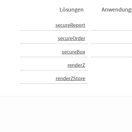
Lösungen
Anwendungs
secureReport
secureOrder
secureBox
renderZ
renderZStore