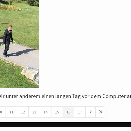
wir unter anderem einen langen Tag vor dem Computer a
0
11
12
13
14
15
16
17
Next Page
Last Page