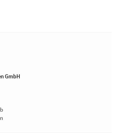
ien GmbH
3b
rn