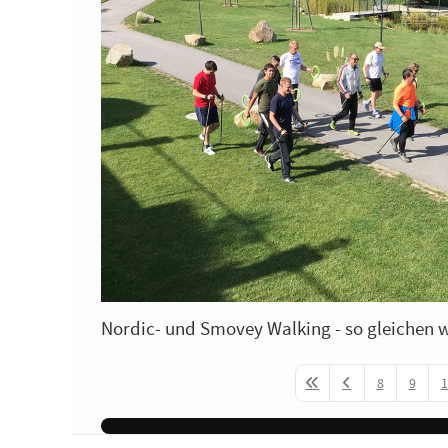
Nordic- und Smovey Walking - so gleichen 
8
9
1
First Page
Previous Page