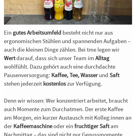
Ein
gutes Arbeitsumfeld
besteht nicht nur aus
ergonomischen Stühlen und spannenden Aufgaben –
auch die kleinen Dinge zählen. Bei tme legen wir
Wert
darauf, dass sich unser Team im
Alltag
wohlfühlt. Dazu gehört auch eine durchdachte
Pausenversorgung:
Kaffee, Tee, Wasser
und
Saft
stehen jederzeit
kostenlos
zur Verfügung.
Denn wir wissen: Wer konzentriert arbeitet, braucht
auch Momente zum Durchatmen. Der erste Kaffee
am Morgen, ein kurzer Austausch mit Kolleg:innen an
der
Kaffeemaschine
oder ein
fruchtiger Saft
am
Nachmittag – das sind nicht nur Genussmomente,